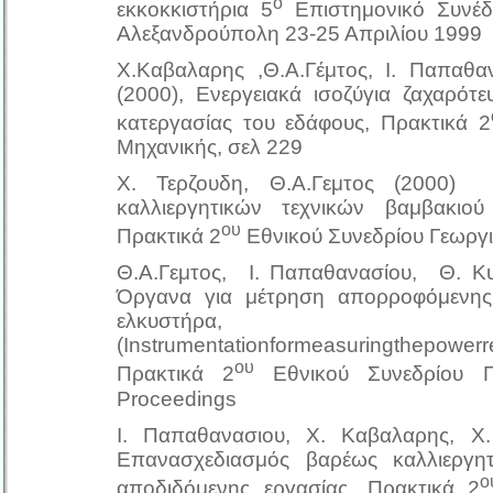
ο
εκκοκκιστήρια 5
Επιστημονικό Συνέδρ
Αλεξανδρούπολη 23-25 Απριλίου 1999
Χ.Καβαλαρης ,Θ.Α.Γέμτος, Ι. Παπαθα
(2000), Ενεργειακά ισοζύγια ζαχαρότ
κατεργασίας του εδάφους, Πρακτικά 2
Μηχανικής, σελ 229
Χ. Τερζουδη, Θ.Α.Γεμτος (2000)
καλλιεργητικών τεχνικών βαμβακι
ου
Πρακτικά 2
Εθνικού Συνεδρίου Γεωργι
Θ.Α.Γεμτος, Ι. Παπαθανασίου, Θ. Κυ
Όργανα για μέτρηση απορροφόμενης
ελκυστήρα,
(Instrumentationformeasuringthepower
ου
Πρακτικά 2
Εθνικού Συνεδρίου Γ
Proceedings
Ι. Παπαθανασιου, Χ. Καβαλαρης, Χ.
Επανασχεδιασμός βαρέως καλλιεργ
ο
αποδιδόμενης εργασίας, Πρακτικά 2