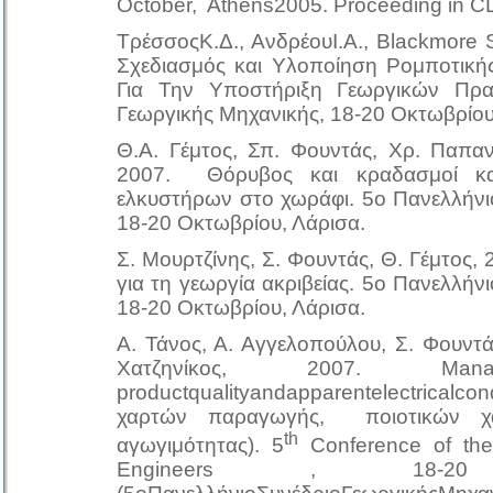
October, Athens2005. Proceeding in CD
ΤρέσσοςΚ.Δ., ΑνδρέουΙ.Α., Blackmore S
Σχεδιασμός και Υλοποίηση Ρομποτικ
Για Την Υποστήριξη Γεωργικών Πρακ
Γεωργικής Μηχανικής, 18-20 Οκτωβρίου
Θ.Α. Γέμτος, Σπ. Φουντάς, Χρ. Παπαν
2007. Θόρυβος και κραδασμοί κα
ελκυστήρων στο χωράφι. 5ο Πανελλήνι
18-20 Οκτωβρίου, Λάρισα.
Σ. Μουρτζίνης, Σ. Φουντάς, Θ. Γέμτος
για τη γεωργία ακριβείας. 5ο Πανελλήν
18-20 Οκτωβρίου, Λάρισα.
Α. Τάνος, Α. Αγγελοπούλου, Σ. Φουντάς
Χατζηνίκος, 2007. Managemen
productqualityandapparentelectricalcon
χαρτών παραγωγής, ποιοτικών χαρ
th
αγωγιμότητας). 5
Conference of the 
Engineers , 18-20 