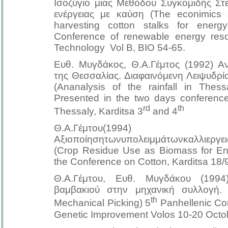
Ισοζύγιο μιας Μεθόδου Συγκομιδής Σ
ενέργειας με καύση (The econimics 
harvesting cotton stalks for energy
Conference of renewable energy resou
Technology Vol Β, ΒΙΟ 54-65.
Ευθ. Μυγδάκος, Θ.Α.Γέμτος (1992) Α
της Θεσσαλίας. Διαφαινόμενη Λειψυδρί
(Ananalysis of the rainfall in Thes
Presented in the two days conference
rd
th
Thessaly, Karditsa 3
and 4
Θ.Α.Γέμτου(1994)
Αξιοποίησητωνυπολειμμάτωνκαλλιεργε
(Crop Residue Use as Biomass for Ene
the Conference on Cotton, Karditsa 18/
Θ.Α.Γέμτου, Ευθ. Μυγδάκου (199
βαμβακιού στην μηχανική συλλογή. (
th
Mechanical Picking) 5
Panhellenic Con
Genetic Improvement Volos 10-20 Octo