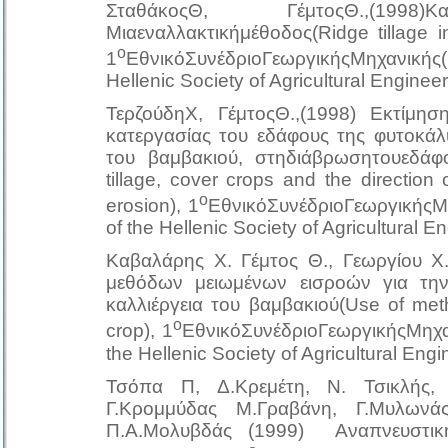
ΣταθάκοςΘ, ΓέμτοςΘ.,(1998)Καλλι
Μιαεναλλακτικήμέθοδος(Ridge tillage i
ο
1
ΕθνικόΣυνέδριοΓεωργικήςΜηχανικής
Hellenic Society of Agricultural Engineer
ΤερζούδηΧ, ΓέμτοςΘ.,(1998) Εκτίμη
κατεργασίας του εδάφους της φυτοκά
του βαμβακιού, στηδιάβρωσητουεδάφου
tillage, cover crops and the direction of
ο
erosion), 1
ΕθνικόΣυνέδριοΓεωργικήςΜ
of the Hellenic Society of Agricultural E
Καβαλάρης Χ. Γέμτος Θ., Γεωργίου Χ
μεθόδων μειωμένων εισροών για την
καλλιέργεια του βαμβακιού(Use of met
ο
crop), 1
ΕθνικόΣυνέδριοΓεωργικήςΜηχα
the Hellenic Society of Agricultural Engi
Τσόπα Π, Δ.Κρεμέτη, Ν. Τσικλής,
Γ.Κρομμύδας Μ.Γραβάνη, Γ.Μυλωνάς,
Π.Α.Μολυβδάς (1999) Αναπνευστικ