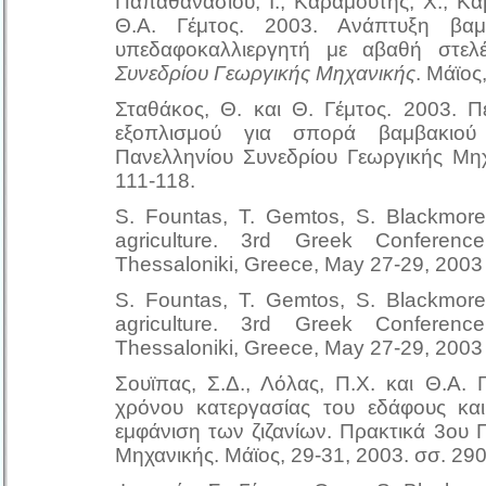
Παπαθανασίου, Ι., Καραμούτης, Χ., Κα
Θ.Α. Γέμτος. 2003. Ανάπτυξη βα
υπεδαφοκαλλιεργητή με αβαθή στελ
Συνεδρίου Γεωργικής Μηχανικής
. Μάϊος
Σταθάκος, Θ. και Θ. Γέμτος. 2003. Π
εξοπλισμού για σπορά βαμβακιο
Πανελληνίου Συνεδρίου Γεωργικής Μηχ
111-118.
S. Fountas, T. Gemtos, S. Blackmore
agriculture. 3rd Greek Conference
Thessaloniki, Greece, May 27-29, 2003
S. Fountas, T. Gemtos, S. Blackmore
agriculture. 3rd Greek Conference
Thessaloniki, Greece, May 27-29, 2003
Σουϊπας, Σ.Δ., Λόλας, Π.Χ. και Θ.Α.
χρόνου κατεργασίας του εδάφους και
εμφάνιση των ζιζανίων. Πρακτικά 3ου 
Μηχανικής. Μάϊος, 29-31, 2003. σσ. 290