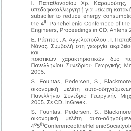
Ι. Παπαθανασίου Χρ. Καραμούτης, 
υπεδαφοκαλλιεργητή για μείωση κατανά
subsoiler to reduce energy consumption
th
the 4
Panehellenic Confernece of the 
Engineers, Proceedings in CD, Ahtens 
Ε. Ράππος , Α. Αγγελοπούλου , I. Παπαθα
Νάνος. Συμβολή στη γεωργία ακριβεί
και
ποιοτικών χαρακτηριστικών δυο π
Πανελληνίου Συνεδρίου Γεωργικής Μ
2005.
S. Fountas, Pedersen, S., Blackmore,
οικονομική μελέτη αυτο-οδηγούμε
Πανελλήνιο Συνέδριο Γεωργικής Μηχ
2005. Σε CD. InGreek.
S. Fountas, Pedersen, S., Blackmore,
οικονομική μελέτη αυτο-οδηγούμ
ο
th
4
5
ConferenceoftheHellenicSociat