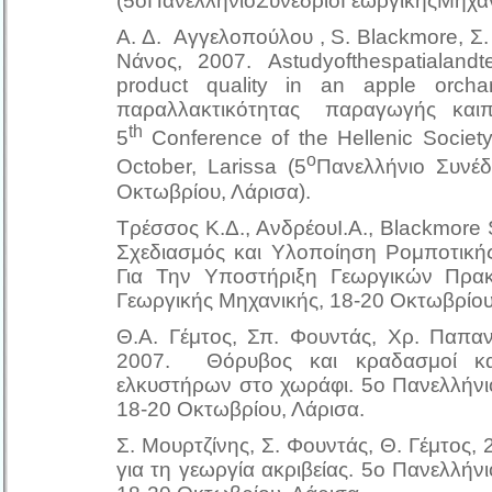
(5οΠανελλήνιοΣυνέδριοΓεωργικήςΜηχανι
Α. Δ. Αγγελοπούλου , S. Blackmore, Σ.
Νάνος, 2007. Astudyofthespatialandte
product quality in an apple orcha
παραλλακτικότητας παραγωγής καιπο
th
5
Conference of the Hellenic Society
ο
October, Larissa (5
Πανελλήνιο Συνέδ
Οκτωβρίου, Λάρισα).
Τρέσσος Κ.Δ., ΑνδρέουΙ.Α., Blackmore 
Σχεδιασμός και Υλοποίηση Ρομποτικ
Για Την Υποστήριξη Γεωργικών Πρακ
Γεωργικής Μηχανικής, 18-20 Οκτωβρίου
Θ.Α. Γέμτος, Σπ. Φουντάς, Χρ. Παπαν
2007. Θόρυβος και κραδασμοί κα
ελκυστήρων στο χωράφι. 5ο Πανελλήνι
18-20 Οκτωβρίου, Λάρισα.
Σ. Μουρτζίνης, Σ. Φουντάς, Θ. Γέμτος
για τη γεωργία ακριβείας. 5ο Πανελλήν