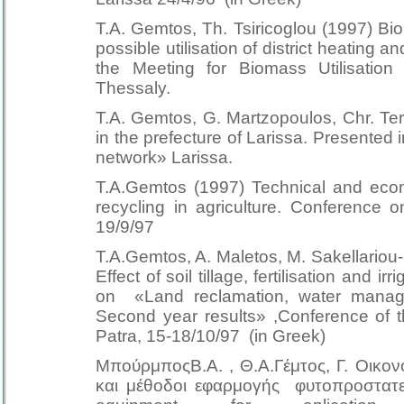
T.A. Gemtos, Th. Tsiricoglou (1997) B
possible utilisation of district heating 
the Meeting for Biomass Utilisation
Thessaly.
T.A. Gemtos, G. Martzopoulos, Chr. Te
in the prefecture of Larissa. Presented
network» Larissa.
T.A.Gemtos (1997) Technical and econ
recycling in agriculture. Conference 
19/9/97
T.A.Gemtos, A. Maletos, M. Sakellario
Effect of soil tillage, fertilisation and 
on «Land reclamation, water manag
Second year results» ,Conference of 
Patra, 15-18/10/97 (in Greek)
ΜπούρμποςΒ.Α. , Θ.Α.Γέμτος, Γ. Οικο
και μέθοδοι εφαρμογής φυτοπροστατε