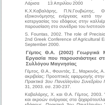
Λάρισα 13 Απριλίου 2000
Κ.Χ.Καβαλάρης, Π.Ν.Γουβιώτης, Θ
εξοικονόμησης ενέργειας κατά τη
κατεργασίας του εδάφους στην καλλιέ
παρουσίαση στο συνέδριο του Ινστιτούτ
S. Fountas, 2002. The role of Precis
2nd Greek Conference of Agricultural E
September 2000.
Γέμτος Θ.Α. (2002) Γεωργικά Μ
Εργασία που παρουσιάστηκε στ
Συλλόγου Μαγνησίας
Γέμτος, Θ.Α., Φουντάς, Σ., Μαρκινός, Α
ακριβείας: Προοπτικές εφαρμογής στη
Πρακτικά 3ου Πανελληνίου Συνεδρίου 
31, 2003. σσ. 230-237.
Καβαλάρης, Χ. και Θ.Α. Γέμτος. 2003
και εκροών ενέργειας στα ζαχαρότευτλ
εδάφους.
Πρακτικά 3ου Πανελληνίου 