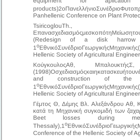
equipment for aplicatio
products)2οΠανελλήνιοΣυνέδριο
Panhellenic Conference on Plant Protect
TsiricoglouTh., T
ΕπανασχεδιασμόςμεσκοπότηΜείωσητο
(Redesign of a disk harrow 
ο
1
ΕθνικόΣυνέδριοΓεωργικήςΜηχανικής
Hellenic Society of Agricultural Engineer
ΚούγκουλοςΑθ, ΜπαλουκτήςΣ
(1998)Οσχεδιασμόςκαιηκατασκευήτου
and construction of the
ο
1
ΕθνικόΣυνέδριοΓεωργικήςΜηχανικής
Hellenic Society of Agricultural Engineer
Γέμτος Θ, Δέμης Βλ. Αλεξάνδρου Αθ, 
κατά τη Μηχανική συγκομιδή των ζαχα
Beet losses during mech
ο
Thessaly),1
ΕθνικόΣυνέδριοΓεωργικής
Conference of the Hellenic Society of Ag