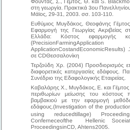
Φουντάς, Σ., Γέμτος, Θ. και S. Blackm
στη γεωργία. Πρακτικά 3ου Πανελληνίο
Μάϊος, 29-31, 2003. σσ. 103-110.
Ευθύμιος Μυγδάκος, Θεοφάνης Γέμτος
Εφαρμογή της Γεωργίας Ακριβείας στ
Ελλάδα: Κόστος εφαρμογής και
(PrecisionFarmingApplicatio
ApplicationCostandEconomicResults) 
σε CDΘεσσαλονίκη
Τερζούδη Χρ. (2004) Προσδιορισμός 
διαφορετικές κατεργασίες εδάφους. Π
Συνέδριο της Εδαφολογικής Εταιρείας.
Καβαλάρης X., Μυγδάκος, Ε. και Γέμτος
περιθωρίων μείωσης του κόστους π
βαμβακιού με την εφαρμογή μεθόδ
εδάφους.(Investigation of the productio
using reducedtillage) Procee
Conferneceofthe Hellenic Soceiat
ProceedingsinCD, Ahtens2005.