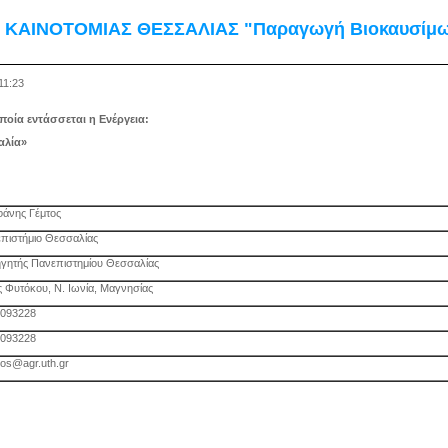
ΚΑΙΝΟΤΟΜΙΑΣ ΘΕΣΣΑΛΙΑΣ "Παραγωγή Βιοκαυσίμ
11:23
οία εντάσσεται η Ενέργεια:
αλία»
άνης Γέμτος
πιστήμιο Θεσσαλίας
γητής Πανεπιστημίου Θεσσαλίας
 Φυτόκου, Ν. Ιωνία, Μαγνησίας
093228
093228
os@agr.uth.gr