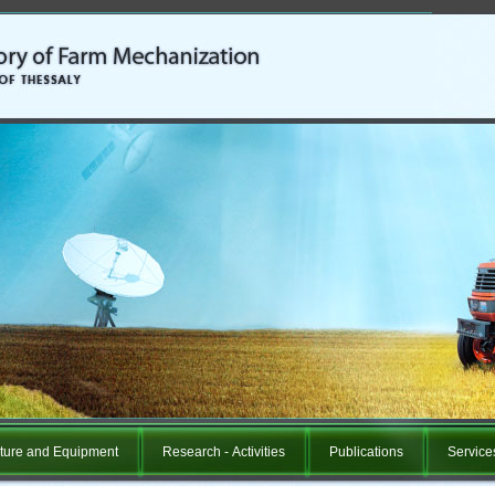
ucture and Equipment
Research - Αctivities
Publications
Services