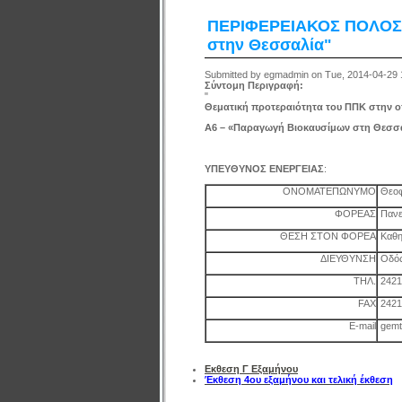
ΠΕΡΙΦΕΡΕΙΑΚΟΣ ΠΟΛΟΣ 
στην Θεσσαλία"
Submitted by egmadmin on Tue, 2014-04-29 
Σύντομη Περιγραφή:
"
Θεματική προτεραιότητα του ΠΠΚ στην οπ
Α6 – «Παραγωγή Βιοκαυσίμων στη Θεσσ
ΥΠΕΥΘΥΝΟΣ ΕΝΕΡΓΕΙΑΣ
:
ΟΝΟΜΑΤΕΠΩΝΥΜΟ
Θεοφ
ΦΟΡΕΑΣ
Πανε
ΘΕΣΗ ΣΤΟΝ ΦΟΡΕΑ
Καθη
ΔΙΕΥΘΥΝΣΗ
Οδός
ΤΗΛ.
2421
FAX
2421
E-mail
gemt
Εκθεση Γ Εξαμήνου
Έκθεση 4ου εξαμήνου και τελική έκθεση