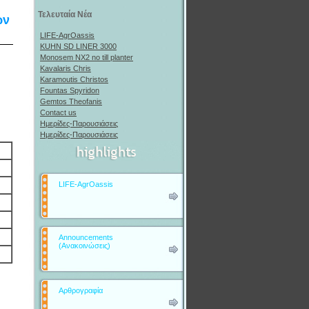
Τελευταία Νέα
ων
LIFE-AgrOassis
KUHN SD LINER 3000
Monosem NX2 no till planter
Kavalaris Chris
Karamoutis Christos
Fountas Spyridon
Gemtos Theofanis
Contact us
Ημερίδες-Παρουσιάσεις
Ημερίδες-Παρουσιάσεις
LIFE-AgrOassis
Announcements
(Ανακοινώσεις)
Αρθρογραφία