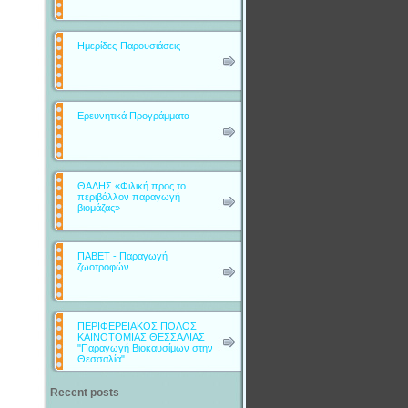
Ημερίδες-Παρουσιάσεις
Ερευνητικά Προγράμματα
ΘΑΛΗΣ «Φιλική προς το
περιβάλλον παραγωγή
βιομάζας»
ΠΑΒΕΤ - Παραγωγή
ζωοτροφών
ΠΕΡΙΦΕΡΕΙΑΚΟΣ ΠΟΛΟΣ
ΚΑΙΝΟΤΟΜΙΑΣ ΘΕΣΣΑΛΙΑΣ
"Παραγωγή Βιοκαυσίμων στην
Θεσσαλία"
Recent posts