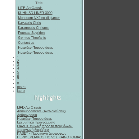
Title
LIFE-AgrOassis
KUHN SD LINER 3000
Monosem NX2 no till planter
Kavalaris Chris
Karamoutis Christos
Fountas Spyridon
Gemtos Theofanis
Contact us
Ημερίδες-Παρουσιάσεις
Ημερίδες-Παρουσιάσεις
1
2
3
4
5
6
7
8
next ›
last »
LIFE-AgrOassis
Announcements (Ανακοινώσεις)
Αρθρογραφία
Ημερίδες-Παρουσιάσεις
Ερευνητικά Προγράμματα
ΘΑΛΗΣ «Φιλική προς το περιβάλλον
παραγωγή βιομάζας»
ΠΑΒΕΤ - Παραγωγή ζωοτροφών
ΠΕΡΙΦΕΡΕΙΑΚΟΣ ΠΟΛΟΣ ΚΑΙΝΟΤΟΜΙΑΣ